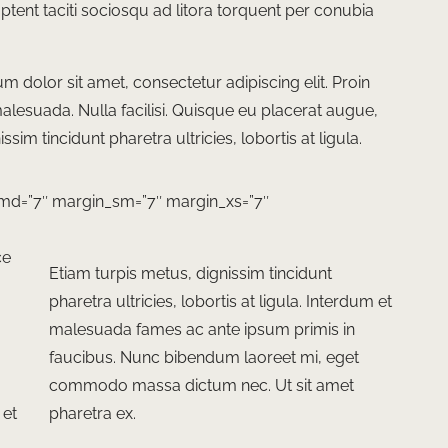
ss aptent taciti sociosqu ad litora torquent per conubia
um dolor sit amet, consectetur adipiscing elit. Proin
 malesuada. Nulla facilisi. Quisque eu placerat augue,
sim tincidunt pharetra ultricies, lobortis at ligula.
md=”7″ margin_sm=”7″ margin_xs=”7″
ce
Etiam turpis metus, dignissim tincidunt
pharetra ultricies, lobortis at ligula. Interdum et
malesuada fames ac ante ipsum primis in
faucibus. Nunc bibendum laoreet mi, eget
commodo massa dictum nec. Ut sit amet
 et
pharetra ex.