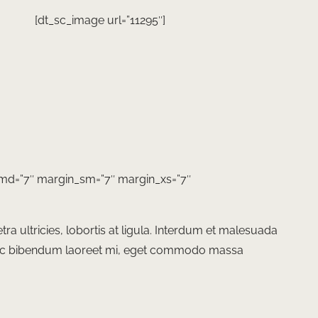
[dt_sc_image url=”11295″]
md=”7″ margin_sm=”7″ margin_xs=”7″
tra ultricies, lobortis at ligula. Interdum et malesuada
Nunc bibendum laoreet mi, eget commodo massa