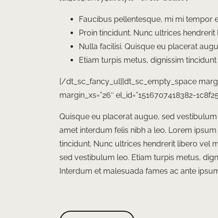
Faucibus pellentesque, mi mi tempor eni
Proin tincidunt. Nunc ultrices hendrerit
Nulla facilisi. Quisque eu placerat aug
Etiam turpis metus, dignissim tincidunt p
[/dt_sc_fancy_ul][dt_sc_empty_space marg
margin_xs=”26″ el_id=”1516707418382-1c8f2
Quisque eu placerat augue, sed vestibulum l
amet interdum felis nibh a leo. Lorem ipsum d
tincidunt. Nunc ultrices hendrerit libero vel
sed vestibulum leo. Etiam turpis metus, dignis
Interdum et malesuada fames ac ante ipsum 