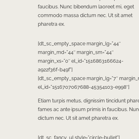
faucibus. Nunc bibendum laoreet mi, eget
commodo massa dictum nec. Ut sit amet
pharetra ex.
[dt_sc_empty_space margin_lg=”44″
margin_md=”44″ margin_sm=”44″
margin_xs=”0″ el_id=”1516863166624-
a922f36f-b49f”]
[dt_sc_empty_space margin_lg=”7″ margin_
el_id=”1516707067688-45354103-e998″]
Etiam turpis metus, dignissim tincidunt phare
fames ac ante ipsum primis in faucibus. 
dictum nec. Ut sit amet pharetra ex.
[dt_sc_fancy_ul style=”circle-bullet”]