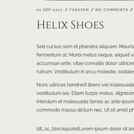
01 SEP 2017
FASHION
NO COMMENTS
Helix Shoes
Sed cursus sem et pharetra aliquam. Mauris v
fermentum at. Morbi metus neque, aliquet vit
accumsan ante, vitae convallis dolor ultrices 
rutrum. Vestibulum in arcu molestie, sodales 
Nunc ultrices hendrerit libero vel malesuada.
vestibulum leo. Etiam turpis metus, dignissim t
Interdum et malesuada fames ac ante ipsum 
commodo massa dictum nec. Ut sit amet phar
[dt_sc_blockquote]Lorem ipsum dolor sit amet