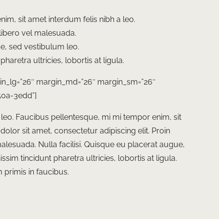
m, sit amet interdum felis nibh a leo.
 libero vel malesuada.
ue, sed vestibulum leo.
haretra ultricies, lobortis at ligula.
in_lg=”26″ margin_md=”26″ margin_sm=”26″
50a-3edd”]
eo. Faucibus pellentesque, mi mi tempor enim, sit
olor sit amet, consectetur adipiscing elit. Proin
 malesuada. Nulla facilisi. Quisque eu placerat augue,
sim tincidunt pharetra ultricies, lobortis at ligula.
primis in faucibus.