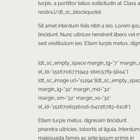
turpis, a porttitor tellus sollicitudin at. Cla
nostra.[/dt_sc_blockquote]
Sit amet interdum felis nibh a leo. Lorem ips
tincidunt. Nunc ultrices hendrerit libero vel
sed vestibulum leo. Etiam turpis metus, dignis
[dt_sc_empty_space margin_lg=”7″ margin_
el_id=”1516706771943-16ec57f9-5ba4″]
[dt_sc_image url=”11294″][dt_sc_empty_spa
margin_lg=”32″ margin_md=”32″
margin_sm=”32″ margin_xs=”32″
el_id=”1516706936016-b4726783-61c8″]
Etiam turpis metus, dignissim tincidunt
pharetra ultricies, lobortis at ligula. Interdum
malesuada fames ac ante ipsum primis in