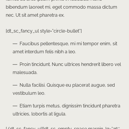
bibendum laoreet mi, eget commodo massa dictum
nec. Ut sit amet pharetra ex.
[dt_sc_fancy_ul style=”circle-bullet”]
Faucibus pellentesque, mi mi tempor enim, sit
amet interdum felis nibh a leo.
Proin tincidunt. Nunc ultrices hendrerit libero vel
malesuada.
Nulla facilisi. Quisque eu placerat augue, sed
vestibulum leo.
Etiam turpis metus, dignissim tincidunt pharetra
ultricies, lobortis at ligula.
[/dt_sc_fancy_ul][dt_sc_empty_space margin_lg=”26″