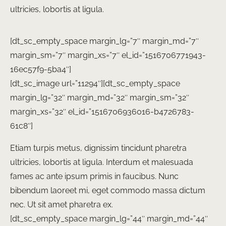
ultricies, lobortis at ligula.
[dt_sc_empty_space margin_lg=”7″ margin_md=”7″
margin_sm=”7″ margin_xs=”7″ el_id=”1516706771943-
16ec57f9-5ba4″]
[dt_sc_image url=”11294″][dt_sc_empty_space
margin_lg=”32″ margin_md=”32″ margin_sm=”32″
margin_xs=”32″ el_id=”1516706936016-b4726783-
61c8″]
Etiam turpis metus, dignissim tincidunt pharetra
ultricies, lobortis at ligula. Interdum et malesuada
fames ac ante ipsum primis in faucibus. Nunc
bibendum laoreet mi, eget commodo massa dictum
nec. Ut sit amet pharetra ex.
[dt_sc_empty_space margin_lg=”44″ margin_md=”44″