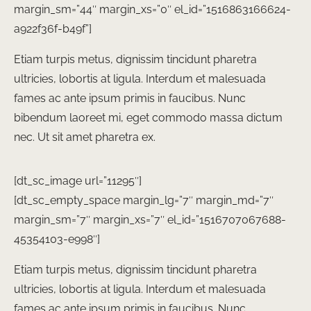
margin_sm=”44″ margin_xs=”0″ el_id=”1516863166624-
a922f36f-b49f”]
Etiam turpis metus, dignissim tincidunt pharetra
ultricies, lobortis at ligula. Interdum et malesuada
fames ac ante ipsum primis in faucibus. Nunc
bibendum laoreet mi, eget commodo massa dictum
nec. Ut sit amet pharetra ex.
[dt_sc_image url=”11295″]
[dt_sc_empty_space margin_lg=”7″ margin_md=”7″
margin_sm=”7″ margin_xs=”7″ el_id=”1516707067688-
45354103-e998″]
Etiam turpis metus, dignissim tincidunt pharetra
ultricies, lobortis at ligula. Interdum et malesuada
fames ac ante ipsum primis in faucibus. Nunc