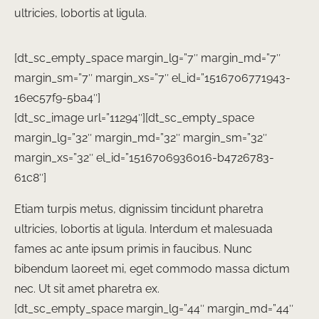
ultricies, lobortis at ligula.
[dt_sc_empty_space margin_lg=”7″ margin_md=”7″
margin_sm=”7″ margin_xs=”7″ el_id=”1516706771943-
16ec57f9-5ba4″]
[dt_sc_image url=”11294″][dt_sc_empty_space
margin_lg=”32″ margin_md=”32″ margin_sm=”32″
margin_xs=”32″ el_id=”1516706936016-b4726783-
61c8″]
Etiam turpis metus, dignissim tincidunt pharetra
ultricies, lobortis at ligula. Interdum et malesuada
fames ac ante ipsum primis in faucibus. Nunc
bibendum laoreet mi, eget commodo massa dictum
nec. Ut sit amet pharetra ex.
[dt_sc_empty_space margin_lg=”44″ margin_md=”44″