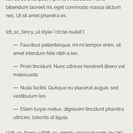
bibendum laoreet mi, eget commodo massa dictum
nec. Ut sit amet pharetra ex.
[dt_sc_fancy_ul style=”circle-bullet”]
Faucibus pellentesque, mi mi tempor enim, sit
amet interdum felis nibh a leo.
Proin tincidunt. Nunc ultrices hendrerit libero vel
malesuada.
Nulla facilisi. Quisque eu placerat augue, sed
vestibulum leo.
Etiam turpis metus, dignissim tincidunt pharetra
ultricies, lobortis at ligula.
[/dt_sc_fancy_ul][dt_sc_empty_space margin_lg=”26″