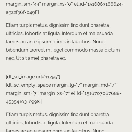
margin_sm=”44″ margin_xs=”0″ el_id=”1516863166624-
a922f36f-b49f”]
Etiam turpis metus, dignissim tincidunt pharetra
ultricies, lobortis at ligula. Interdum et malesuada
fames ac ante ipsum primis in faucibus. Nunc
bibendum laoreet mi, eget commodo massa dictum
nec. Ut sit amet pharetra ex.
[dt_sc_image url=”11295″]
[dt_sc_empty_space margin_lg=”7″ margin_md=”7″
margin_sm=”7″ margin_xs=”7″ el_id=”1516707067688-
45354103-e998″]
Etiam turpis metus, dignissim tincidunt pharetra
ultricies, lobortis at ligula. Interdum et malesuada
fames ac ante ipsum primis in faucibus. Nunc