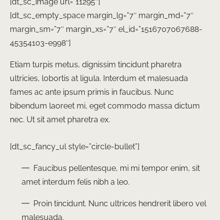
[dt_sc_image url=”11295″]
[dt_sc_empty_space margin_lg=”7″ margin_md=”7″
margin_sm=”7″ margin_xs=”7″ el_id=”1516707067688-
45354103-e998″]
Etiam turpis metus, dignissim tincidunt pharetra
ultricies, lobortis at ligula. Interdum et malesuada
fames ac ante ipsum primis in faucibus. Nunc
bibendum laoreet mi, eget commodo massa dictum
nec. Ut sit amet pharetra ex.
[dt_sc_fancy_ul style=”circle-bullet”]
Faucibus pellentesque, mi mi tempor enim, sit
amet interdum felis nibh a leo.
Proin tincidunt. Nunc ultrices hendrerit libero vel
malesuada.