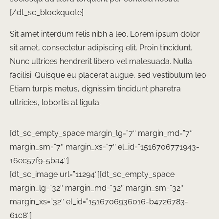
[/dt_sc_blockquote]
Sit amet interdum felis nibh a leo. Lorem ipsum dolor
sit amet, consectetur adipiscing elit. Proin tincidunt.
Nunc ultrices hendrerit libero vel malesuada. Nulla
facilisi. Quisque eu placerat augue, sed vestibulum leo.
Etiam turpis metus, dignissim tincidunt pharetra
ultricies, lobortis at ligula.
[dt_sc_empty_space margin_lg=”7″ margin_md=”7″
margin_sm=”7″ margin_xs=”7″ el_id=”1516706771943-
16ec57f9-5ba4″]
[dt_sc_image url=”11294″][dt_sc_empty_space
margin_lg=”32″ margin_md=”32″ margin_sm=”32″
margin_xs=”32″ el_id=”1516706936016-b4726783-
61c8″]