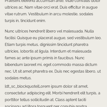
Praesent eleifend accumsan ante, vitae convallis dolor
ultrices ac. Nam vitae orci erat. Duis efficitur in augue
vitae rutrum. Vestibulum in arcu molestie, sodales
turpis in, tincidunt enim.
Nunc ultrices hendrerit libero vel malesuada. Nulla
facilisi. Quisque eu placerat augue, sed vestibulum leo.
Etiam turpis metus, dignissim tincidunt pharetra
ultricies, lobortis at ligula. Interdum et malesuada
fames ac ante ipsum primis in faucibus. Nunc
bibendum laoreet mi, eget commodo massa dictum
nec. Ut sit amet pharetra ex. Duis nec egestas libero, ut
sodales metus.
[dt_sc_blockquote]Lorem ipsum dolor sit amet,
consectetur adipiscing elit. Morbi hendrerit elit turpis, a
porttitor tellus sollicitudin at. Class aptent taciti
sociosqu ad litora torquent per conubia nostra.